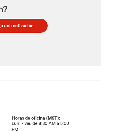
n?
a una cotización
Horas de oficina (
MST
):
Lun. - vie. de 8:30 AM a 5:00
PM