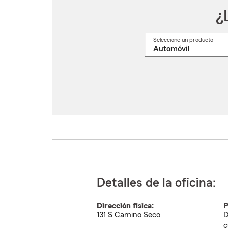
¿
Seleccione un producto
Selec
un
nomb
de
produ
del
menú
despl
Detalles de la oficina:
Dirección física:
P
131 S Camino Seco
D
c