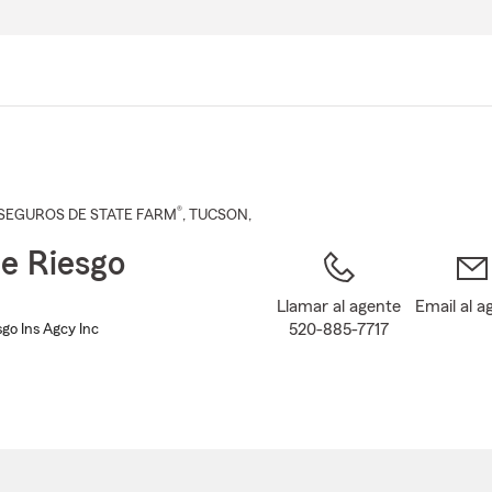
Pasar
al
contenido
principal
®
SEGUROS DE STATE FARM
,
TUCSON
,
ie Riesgo
Llamar al agente
Email al a
520-885-7717
sgo Ins Agcy Inc