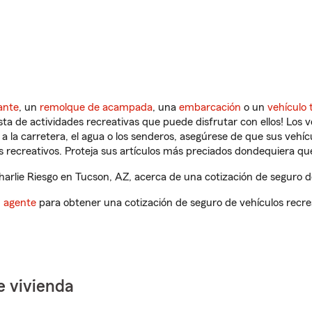
ante
, un
remolque de acampada
, una
embarcación
o un
vehículo 
ista de actividades recreativas que puede disfrutar con ellos! Los 
a la carretera, el agua o los senderos, asegúrese de que sus vehí
 recreativos. Proteja sus artículos más preciados dondequiera qu
rlie Riesgo en Tucson, AZ, acerca de una cotización de seguro de
n agente
para obtener una cotización de seguro de vehículos recre
e vivienda