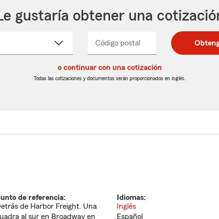
Le gustaría obtener una cotizació
cione
Código postal
Ingresa
Ingresa
Obteng
_____
un
un
re
código
código
cto
o continuar con una cotización
postal
postal
de
de
Todas las cotizaciones y documentos serán proporcionados en inglés.
egable
5
5
dígitos
dígitos
unto de referencia:
Idiomas:
etrás de Harbor Freight. Una
Inglés
uadra al sur en Broadway en
Español