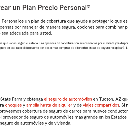
ear un Plan Precio Personal®
. Personalice un plan de cobertura que ayude a proteger lo que es 
pensas por manejar de manera segura, opciones para combinar pól
e sea adecuada para usted.
 que varían según el estado. Las opciones de cobertura son seleccionadas por el cliente y la disponib
, pero en ese caso el descuento por dos o más compras de diferentes líneas de seguro no aplicará. 
n State Farm y obtenga
el seguro de automóviles
en Tucson, AZ que
tra
choques
y
amplia hasta de alquiler
y de
viajes compartidos
. Si
s proveemos cobertura de seguro de carros para nuevos conductores
l proveedor de seguro de automóviles más grande en los Estados
seguro de automóviles y de vivienda.