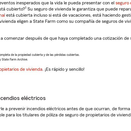
eventos inesperados que la vida le pueda presentar con el
seguro 
1
tá cubierto?
Su seguro de vivienda le garantiza que puede repara
nal
está cubierta incluso si está de vacaciones, está haciendo gest
vivienda eligen a State Farm como su compañía de seguros de viv
á a comenzar después de que haya completado una cotización de s
completa de la propiedad cubierta y de las pérdidas cubiertas.
y State Farm Archive.
opietarios de vivienda
. ¡Es rápido y sencillo!
ncendios eléctricos
e a prevenir incendios eléctricos antes de que ocurran, de forma 
le para los titulares de póliza de seguro de propietarios de vivie