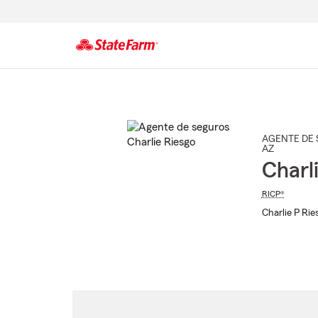
Comienzo
del
contenido
principal
AGENTE DE 
AZ
Charl
RICP®
Charlie P Rie